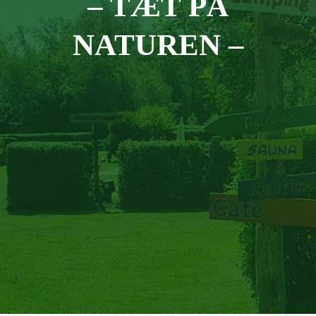
– TÆT PÅ
NATUREN –