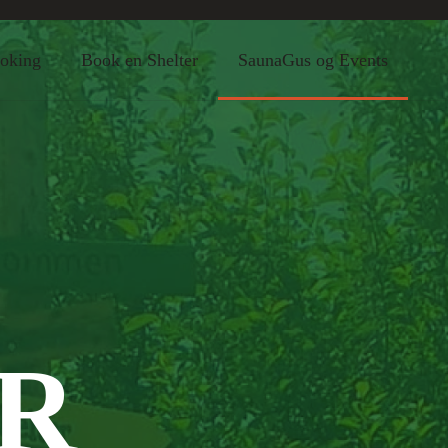
oking
Book en Shelter
SaunaGus og Events
ER