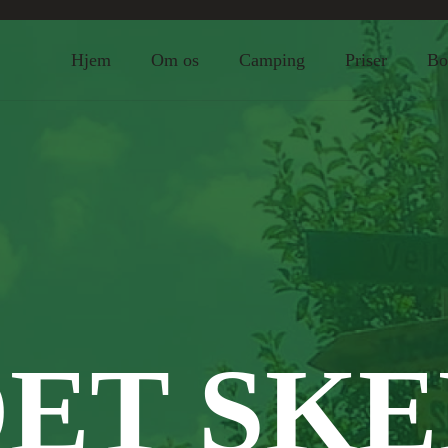
Hjem
Om os
Camping
Priser
Bo
ET SK